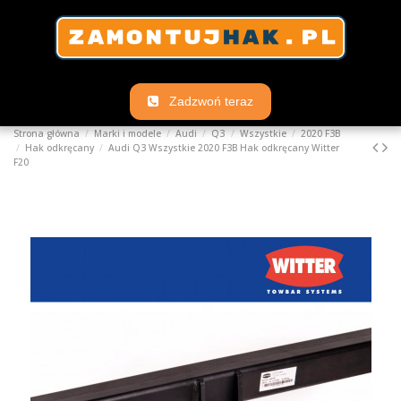
Zadzwoń teraz
Strona główna
Marki i modele
Audi
Q3
Wszystkie
2020 F3B
Hak odkręcany
Audi Q3 Wszystkie 2020 F3B Hak odkręcany Witter
F20