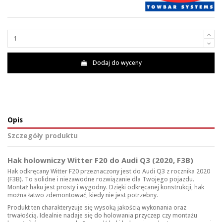
Dodaj do wyceny
Opis
Szczegóły produktu
Hak holowniczy Witter F20 do Audi Q3 (2020, F3B)
Hak odkręcany Witter F20 przeznaczony jest do Audi Q3 z rocznika 2020
(F3B). To solidne i niezawodne rozwiązanie dla Twojego pojazdu.
Montaż haku jest prosty i wygodny. Dzięki odkręcanej konstrukcji, hak
można łatwo zdemontować, kiedy nie jest potrzebny.
Produkt ten charakteryzuje się wysoką jakością wykonania oraz
trwałością. Idealnie nadaje się do holowania przyczep czy montażu