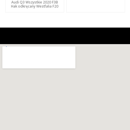
Audi Q3 Wszystkie 2020 F3B
Hak odkręcany Westfalia F20