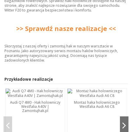
bagażników rowerowych. Sprawdź
haki holownicze
dostępne na naszej
stronie, aby znaleźć najlepsze rozwiązanie dla swojego samochodu.
Witter F20 to gwarancja bezpieczeństwa i komfortu.
>> Sprawdź nasze realizacje <<
Skorzystaj z naszej oferty i zamontuj hak w naszym warsztacie w
Poznaniu. Jako autoryzowany serwis montażu haków holowniczych,
gwarantujemy najwyższą jakość usług. Doceniają nas tysiące
zadowolonych klientów.
Przykładowe realizacje
Audi Q7 4M0 - Hak holowniczy
Montaż haka holowniczego
Westfalia A40V |
Westfalia Audi A6 C8
Zamontujhak.pl