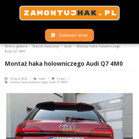
Zadzwoń teraz
Strona główna
Nasze realizacje
Audi
Montaż haka holowniczego
Audi Q7 4M0
Montaż haka holowniczego Audi Q7 4M0
14 April 2022
Audi
0
likes
montaż haka holowniczego, Audi Q7 4MO