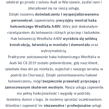
odebrał go prosto z salonu Audi w Warszawie, zaufał nam i 
zdecydował się na naszą usługę.
Dzięki naszemu 
doświadczeniu i wyspecjalizowanemu 
personelowi
, zapewniamy p
recyzyjny montaż haka 
holowniczego Westfalia A40V
, który jest doskonałym 
rozwiązaniem do holowania różnych przyczep i ładunków. 
Hak holowniczy Westfalia A40V 
wyróżnia się solidną 
konstrukcją, łatwością w montażu i demontażu
 oraz 
wytrzymałością.
Praktyczne zastosowanie haka holowniczego Westfalia w 
Audi A6 C8 2019 zostało potwierdzone, gdy nasz klient, 
zaledwie dwa dni po montażu, wyjechał z naszego serwisu w 
podróż do Chorwacji. Dzięki zamontowanemu hakowi 
holowniczemu, mógł 
bezpiecznie przewieźć przyczepę z 
zamocowanym skuterem wodnym
. Nasza usługa zapewniła 
mu pełną funkcjonalność i wygodę w podróży.
Jesteśmy dumni z tego, że możemy sprostać oczekiwaniom 
klientów i zapewnić im 
niezawodne
 i 
profesjonalne
 usługi. 