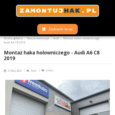
Zadzwoń teraz
Strona główna
Nasze realizacje
Audi
Montaż haka holowniczego -
Audi A6 C8 2019
Montaż haka holowniczego - Audi A6 C8
2019
0
likes
31 May 2023
Audi