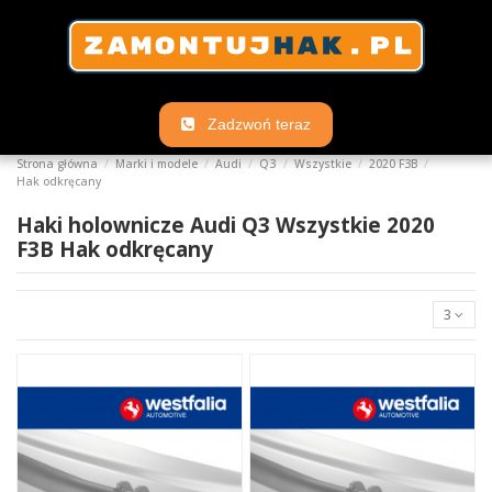
Zadzwoń teraz
Strona główna
Marki i modele
Audi
Q3
Wszystkie
2020 F3B
Hak odkręcany
Haki holownicze Audi Q3 Wszystkie 2020
F3B Hak odkręcany
3