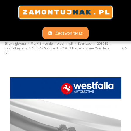
Zadzwoń teraz
Strona główna
Marki i modele
Audi
A5
Sportback
2019 B9
Hak odkręcany
Audi A5 Sportback 2019 B9 Hak odkręcany Westfalia
F20