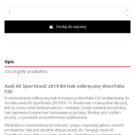
Dodaj do wyceny
Opis
Szczegóły produktu
Audi A5 Sportback 2019 B9 Hak odkręcany Westfalia
F20
Przedstawiamy odkręcany hak holowniczy Westfalia F20 dedykowany do
modelu Audi A5 Sportback 2019 B9. To doskonałe rozwiązanie dla tych,
którzy cenią sobie funkcjonalność i estetykę. Dzięki solidnej konstrukcji,
hak zapewnia bezpieczne holowanie przyczepy. Montaż jest szybki i
prosty, co pozwala na komfortowe użytkowanie.
Westfalia to renomowany producent, znany z wysokiej jakości swoich
produktów. Hak jest idealnie dopasowany do Twojego Audi A5
Sportback, nie zakłócając jego wyglądu. Dodatkowo, na stronie
haki