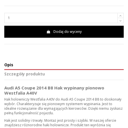
Dodaj do wyceny
Opis
Szczegóły produktu
Audi A5 Coupe 2014 B8 Hak wypinany pionowo
Westfalia A40V
Hak holowniczy Westfalia A40V do Audi A5 Coupe 2014 B8 to doskonały
wybór. Charakteryzuje się pionowym systemem wypinania. Jest to
idealne rozwiązanie dla wymagających kierowców. Dzięki niemu zyskasz
pełną funkcjonalność pojazdu.
Hak jest solidny i trwały. Montaż jest prosty i szybki. W naszej ofercie
znajdziesz różnorodne
haki holownicze
. Produkt ten wyróżnia się