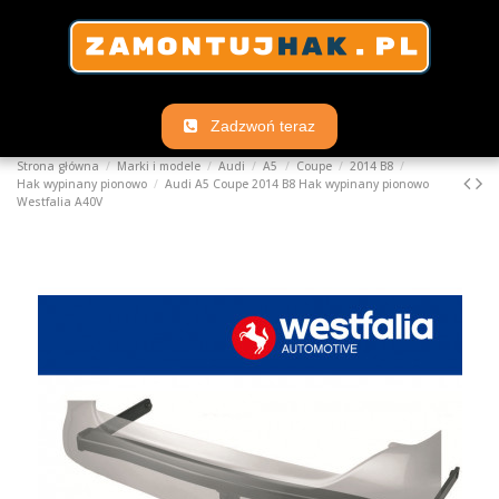
Zadzwoń teraz
Strona główna
Marki i modele
Audi
A5
Coupe
2014 B8
Hak wypinany pionowo
Audi A5 Coupe 2014 B8 Hak wypinany pionowo
Westfalia A40V