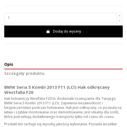
Dodaj do wyceny
Opis
Szczegóły produktu
BMW Seria 5 Kombi 2013 F11 (LCI) Hak odkręcany
Westfalia F20
Hak holowniczy Westfalia F20 to doskonałe rozwiązanie dla Twojego
BMW Seria 5 Kombi 2013 F11 (LCI). Zapewnia niezawodność i
bezpieczeństwo podczas holowania. Hak jest odkręcany, co pozwala na
łatwe i szybkie montowanie oraz demontowanie. Jest idealny dla osób,
które potrzebują dodatkowego transportu tylko od czasu do czasu.
Produkt ten cechuje się wysoką jakością wykonania. Posiada wszelkie