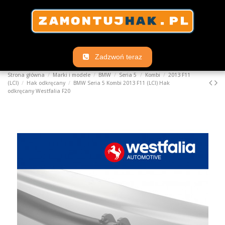
Zadzwoń teraz
Strona główna
Marki i modele
BMW
Seria 5
Kombi
2013 F11
(LCI)
Hak odkręcany
BMW Seria 5 Kombi 2013 F11 (LCI) Hak
odkręcany Westfalia F20