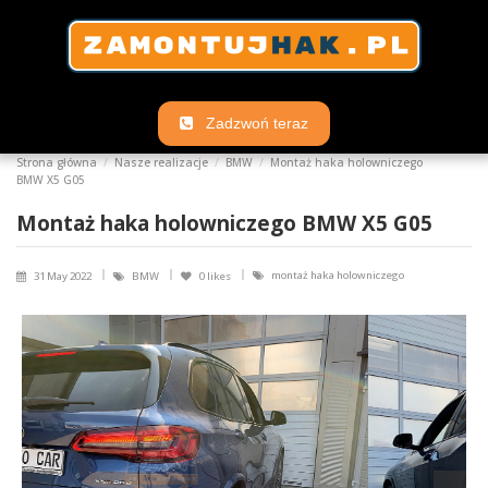
Zadzwoń teraz
Strona główna
Nasze realizacje
BMW
Montaż haka holowniczego
BMW X5 G05
Montaż haka holowniczego BMW X5 G05
montaż haka holowniczego
31 May 2022
BMW
0
likes