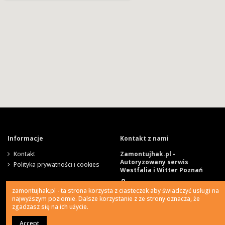
Informacje
Kontakt z nami
Kontakt
Zamontujhak.pl -
Autoryzowany serwis
Polityka prywatności i cookies
Westfalia i Witter Poznań
Szparagowa 4, 62-081
zamontujhak.pl - ta strona korzysta z ciasteczek aby świadczyć usługi na
Wysogotowo
najwyższym poziomie. Dalsze korzystanie z ze strony oznacza, że
zgadzasz się na ich użycie.
730 037 037
Accept
0