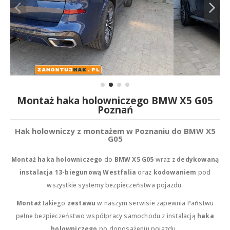
Montaż haka holowniczego BMW X5 G05
Poznań
Hak holowniczy z montażem w Poznaniu do BMW X5
G05
Montaż haka holowniczego
do
BMW X5 G05
wraz z
dedykowaną
instalacja
13-biegunową Westfalia
oraz
kodowaniem
pod
wszystkie systemy bezpieczeństwa pojazdu.
Montaż
takiego
zestawu
w naszym serwisie zapewnia Państwu
pełne bezpieczeństwo współpracy samochodu z instalacją
haka
holowniczego
po doposażeniu pojazdu.