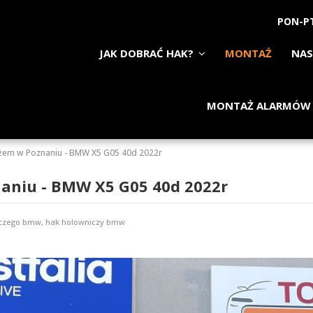
PON-PT
JAK DOBRAĆ HAK?
MONTAŻ
NAS
MONTAŻ ALARMÓW
żem w Poznaniu - BMW X5 G05 40d 2022r
aniu - BMW X5 G05 40d 2022r
czego bmw, hak holowniczy bmw