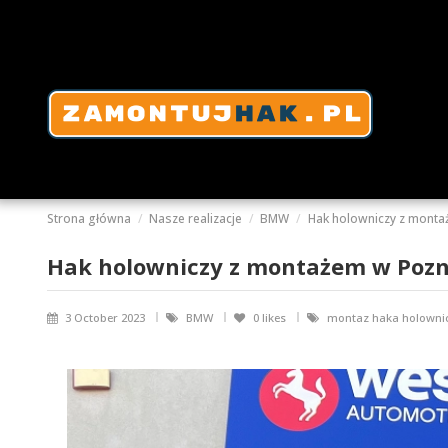
Strona główna
Nasze realizacje
BMW
Hak holowniczy z monta
Hak holowniczy z montażem w Pozn
3 October 2023
BMW
0
likes
montaz haka holowni