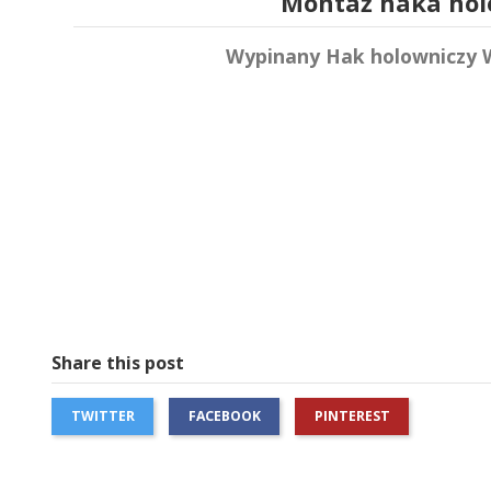
Montaż haka holo
Wypinany Hak holowniczy W
Share this post
TWITTER
FACEBOOK
PINTEREST