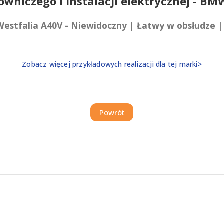
wniczego i Instalacji elektrycznej - BM
estfalia A40V - Niewidoczny | Łatwy w obsłudze |
Zobacz więcej przykładowych realizacji dla tej marki>
Powrót