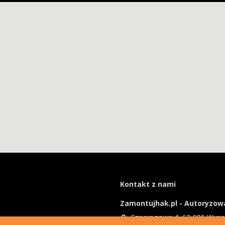
Kontakt z nami
Zamontujhak.pl - Autoryzowa
Szparagowa 4, 62-081 Wys