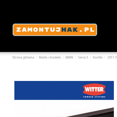
Strona główna
Marki i modele
BMW
Seria 5
Kombi
2011 