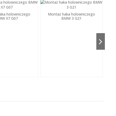
aka holowniczego
Montaż haka holowniczego
M
MW X7 G07
BMW 3 G21