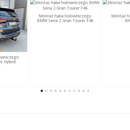
Montaż haka holowniczego
Montaż h
BMW Seria 2 Gran Tourer F46
B
owniczego
e Hybrid