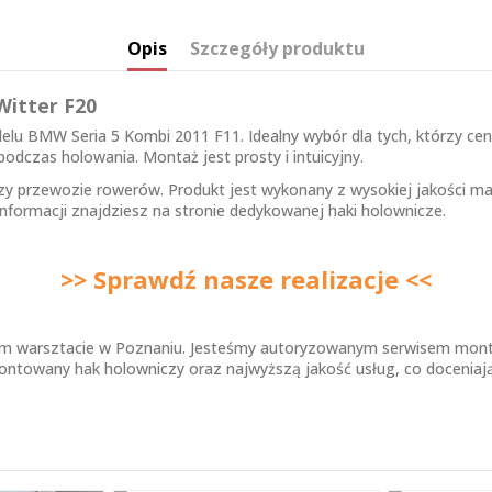
Opis
Szczegóły produktu
Witter F20
u BMW Seria 5 Kombi 2011 F11. Idealny wybór dla tych, którzy ceni
odczas holowania. Montaż jest prosty i intuicyjny.
zy przewozie rowerów. Produkt jest wykonany z wysokiej jakości m
informacji znajdziesz na stronie dedykowanej
haki holownicze
.
>> Sprawdź nasze realizacje <<
zym warsztacie w Poznaniu. Jesteśmy autoryzowanym serwisem mo
ntowany hak holowniczy oraz najwyższą jakość usług, co doceniają 