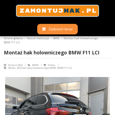
Zadzwoń teraz
Strona główna
Nasze realizacje
BMW
Montaż hak holowniczego
BMW F11 LCI
Montaż hak holowniczego BMW F11 LCI
25 April 2022
BMW
0
likes
Witter, MOntaż haka holowniczego BWM, BMW F11 LCI