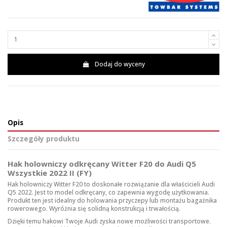
Dodaj do wyceny
Opis
Szczegóły produktu
Hak holowniczy odkręcany Witter F20 do Audi Q5
Wszystkie 2022 II (FY)
Hak holowniczy Witter F20 to doskonałe rozwiązanie dla właścicieli Audi
Q5 2022. Jest to model odkręcany, co zapewnia wygodę użytkowania.
Produkt ten jest idealny do holowania przyczepy lub montażu bagażnika
rowerowego. Wyróżnia się solidną konstrukcją i trwałością.
Dzięki temu hakowi Twoje Audi zyska nowe możliwości transportowe.