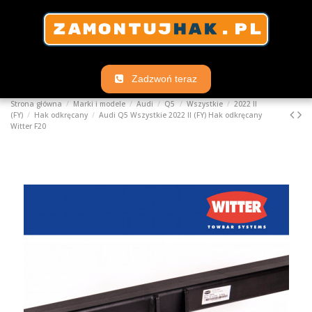
Zadzwoń teraz
Strona główna
Marki i modele
Audi
Q5
Wszystkie
2022 II
(FY)
Hak odkręcany
Audi Q5 Wszystkie 2022 II (FY) Hak odkręcany
Witter F20