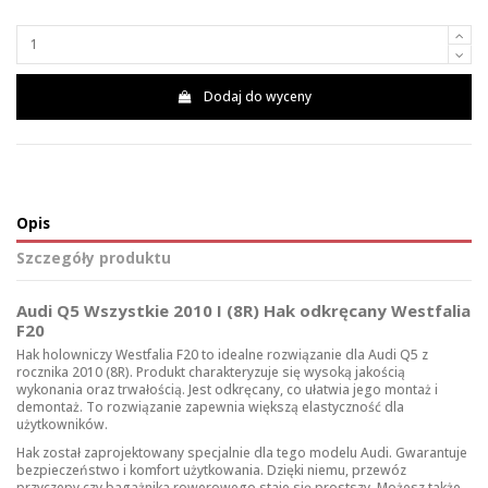
Dodaj do wyceny
Opis
Szczegóły produktu
Audi Q5 Wszystkie 2010 I (8R) Hak odkręcany Westfalia
F20
Hak holowniczy Westfalia F20 to idealne rozwiązanie dla Audi Q5 z
rocznika 2010 (8R). Produkt charakteryzuje się wysoką jakością
wykonania oraz trwałością. Jest odkręcany, co ułatwia jego montaż i
demontaż. To rozwiązanie zapewnia większą elastyczność dla
użytkowników.
Hak został zaprojektowany specjalnie dla tego modelu Audi. Gwarantuje
bezpieczeństwo i komfort użytkowania. Dzięki niemu, przewóz
przyczepy czy bagażnika rowerowego staje się prostszy. Możesz także