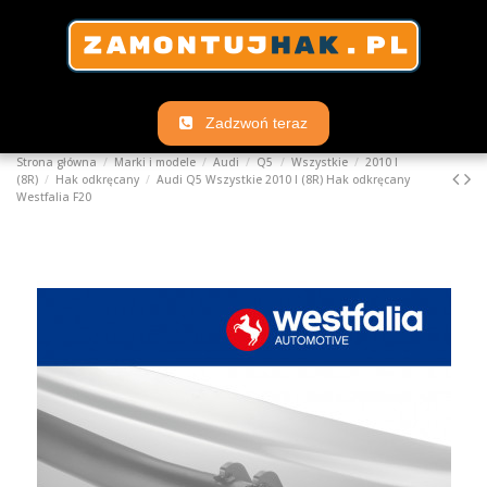
Zadzwoń teraz
Strona główna
Marki i modele
Audi
Q5
Wszystkie
2010 I
(8R)
Hak odkręcany
Audi Q5 Wszystkie 2010 I (8R) Hak odkręcany
Westfalia F20