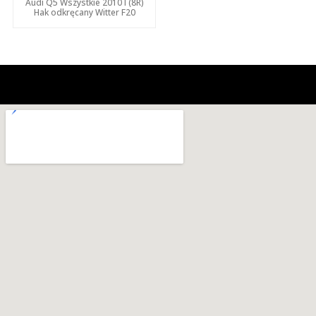
Audi Q5 Wszystkie 2010 I (8R)
Hak odkręcany Witter F20