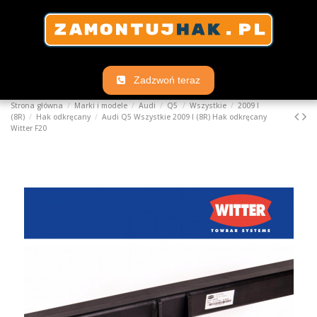
Zadzwoń teraz
Strona główna
Marki i modele
Audi
Q5
Wszystkie
2009 I
(8R)
Hak odkręcany
Audi Q5 Wszystkie 2009 I (8R) Hak odkręcany
Witter F20