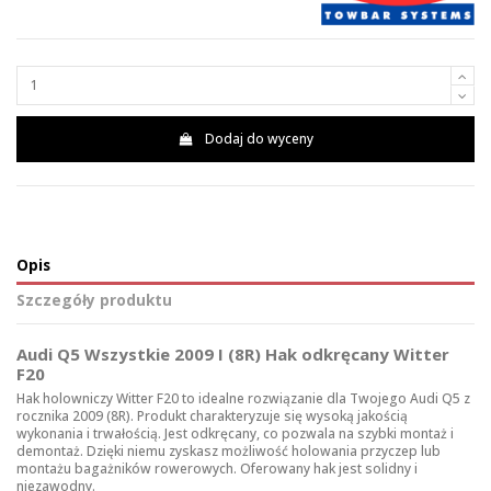
Dodaj do wyceny
Opis
Szczegóły produktu
Audi Q5 Wszystkie 2009 I (8R) Hak odkręcany Witter
F20
Hak holowniczy Witter F20 to idealne rozwiązanie dla Twojego Audi Q5 z
rocznika 2009 (8R). Produkt charakteryzuje się wysoką jakością
wykonania i trwałością. Jest odkręcany, co pozwala na szybki montaż i
demontaż. Dzięki niemu zyskasz możliwość holowania przyczep lub
montażu bagażników rowerowych. Oferowany hak jest solidny i
niezawodny.