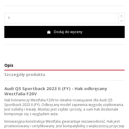
Dodaj do wyceny
Opis
Szczegóły produktu
Audi Q5 Sportback 2023 II (FY) - Hak odkręcany
Westfalia F20V
Hak holowniczy Westfalia F20V to idealne rozwiązanie dla Audi Q5
Sportback 2023 II (FY). Odkręcany model zapewnia wygodę użytkowania.
Jest solidny i trwały. Montaż jest szybki i prosty, a sam hak doskonale
komponuje się z wyglądem auta.
Innowacyjna konstrukcja Westfalia gwarantuje niezawodność. Hak jest
przetestowany i certyfikowany. Jest kompatybilny z większością przyczep