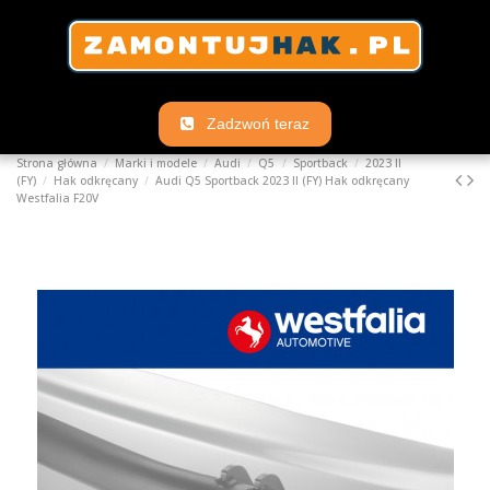
Zadzwoń teraz
Strona główna
Marki i modele
Audi
Q5
Sportback
2023 II
(FY)
Hak odkręcany
Audi Q5 Sportback 2023 II (FY) Hak odkręcany
Westfalia F20V