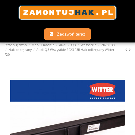
Zadzwoń teraz
Strona główna
Marki i modele
Audi
Q3
Wszystkie
2023 F3B
Hak odkręcany
Audi Q3 Wszystkie 2023 F3B Hak odkręcany Witter
F20