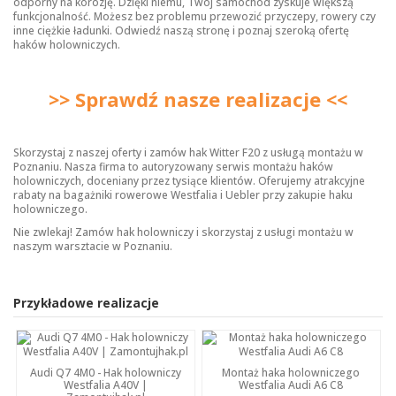
odporny na korozję. Dzięki niemu, Twój samochód zyskuje większą
funkcjonalność. Możesz bez problemu przewozić przyczepy, rowery czy
inne ciężkie ładunki. Odwiedź naszą stronę i poznaj szeroką ofertę
haków holowniczych
.
>> Sprawdź nasze realizacje <<
Skorzystaj z naszej oferty i zamów hak Witter F20 z usługą montażu w
Poznaniu. Nasza firma to autoryzowany serwis montażu haków
holowniczych, doceniany przez tysiące klientów. Oferujemy atrakcyjne
rabaty na bagażniki rowerowe Westfalia i Uebler przy zakupie haku
holowniczego.
Nie zwlekaj! Zamów hak holowniczy i skorzystaj z usługi montażu w
naszym warsztacie w Poznaniu.
Przykładowe realizacje
Audi Q7 4M0 - Hak holowniczy
Montaż haka holowniczego
Westfalia A40V |
Westfalia Audi A6 C8