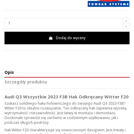
Dodaj do wyceny
Opis
Szczegóły produktu
Audi Q3 Wszystkie 2023 F3B Hak Odkręcany Witter F20
Szukasz solidnego haku holowniczego do swojego Audi Q3 2023 F3B?
Witter F20 to idealne rozwiązanie. Ten odkręcany hak zapewnia wysoką
wytrzymałość i niezawodność. Jest łatwy w montażu i demontażu.
Doskonale sprawdzi się zarówno w codziennym użytkowaniu, jak i
podczas długich podróży.
Hak Witter F20 charakteryzuje się nowoczesnym designem. Jest trwały i