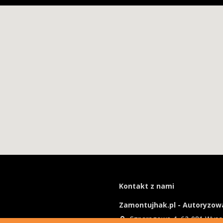
Kontakt z nami
Zamontujhak.pl - Autoryzowa
Szparagowa 4, 62-081 Wys