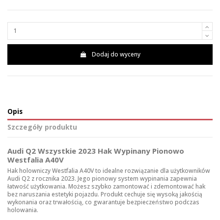
Dodaj do wyceny
Opis
Szczegóły produktu
Audi Q2 Wszystkie 2023 Hak Wypinany Pionowo
Westfalia A40V
Hak holowniczy Westfalia A40V to idealne rozwiązanie dla użytkowników
Audi Q2 z rocznika 2023. Jego pionowy system wypinania zapewnia
łatwość użytkowania. Możesz szybko zamontować i zdemontować hak
bez naruszania estetyki pojazdu. Produkt cechuje się wysoką jakością
wykonania oraz trwałością, co gwarantuje bezpieczeństwo podczas
holowania.