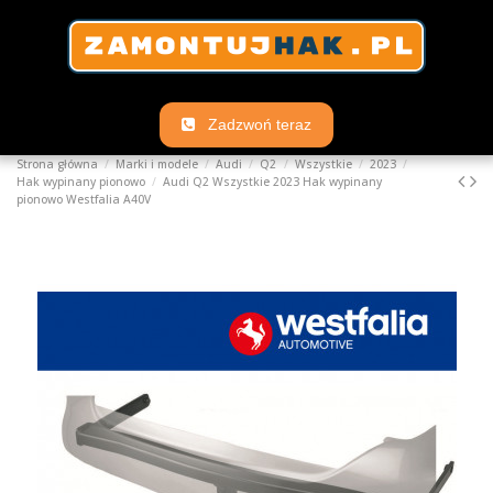
Zadzwoń teraz
Strona główna
Marki i modele
Audi
Q2
Wszystkie
2023
Hak wypinany pionowo
Audi Q2 Wszystkie 2023 Hak wypinany
pionowo Westfalia A40V