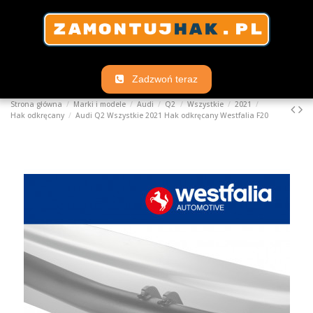
Zadzwoń teraz
Strona główna
Marki i modele
Audi
Q2
Wszystkie
2021
Hak odkręcany
Audi Q2 Wszystkie 2021 Hak odkręcany Westfalia F20