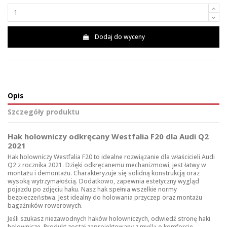
Dodaj do wyceny
Opis
Szczegóły produktu
Hak holowniczy odkręcany Westfalia F20 dla Audi Q2
2021
Hak holowniczy Westfalia F20 to idealne rozwiązanie dla właścicieli Audi
Q2 z rocznika 2021. Dzięki odkręcanemu mechanizmowi, jest łatwy w
montażu i demontażu. Charakteryzuje się solidną konstrukcją oraz
wysoką wytrzymałością. Dodatkowo, zapewnia estetyczny wygląd
pojazdu po zdjęciu haku. Nasz hak spełnia wszelkie normy
bezpieczeństwa. Jest idealny do holowania przyczep oraz montażu
bagażników rowerowych.
Jeśli szukasz niezawodnych haków holowniczych, odwiedź stronę
haki
holownicze
. Produkt został zaprojektowany z myślą o komforcie