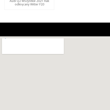
Audi Q2 Wszystkie 2021 Hak
odkręcany Witter F20