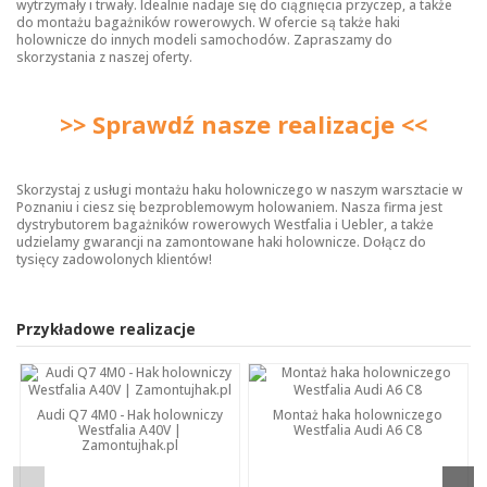
wytrzymały i trwały. Idealnie nadaje się do ciągnięcia przyczep, a także
do montażu bagażników rowerowych. W ofercie są także
haki
holownicze
do innych modeli samochodów. Zapraszamy do
skorzystania z naszej oferty.
>> Sprawdź nasze realizacje <<
Skorzystaj z usługi montażu haku holowniczego w naszym warsztacie w
Poznaniu i ciesz się bezproblemowym holowaniem. Nasza firma jest
dystrybutorem bagażników rowerowych Westfalia i Uebler, a także
udzielamy gwarancji na zamontowane haki holownicze. Dołącz do
tysięcy zadowolonych klientów!
Przykładowe realizacje
Audi Q7 4M0 - Hak holowniczy
Montaż haka holowniczego
Westfalia A40V |
Westfalia Audi A6 C8
Zamontujhak.pl