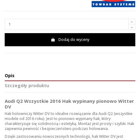
Dodaj do wyceny
Opis
Szczegóły produktu
Audi Q2 Wszystkie 2016 Hak wypinany pionowo Witter
DV
Hak holowniczy Witter DV to idealne rozwiązanie dla Audi Q2 (wszystkie
modele od 2016 roku). Jest to pionowo wypinany hak, który
charakteryzuje się solidnością i estetyką. Montaż jest prosty i szybki. Hak
zapewnia pewność i bezpieczeństwo podczas holowania.
Dzięki zastosowaniu nowoczesnych technologii, hak Witter DV jest