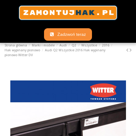
Zadzwoń teraz
Strona główna
Marki i modele
Audi
Q2
Wszystkie
2016
Hak wypinany pionowo
Audi Q2 Wszystkie 2016 Hak wypinany
pionowo Witter DV