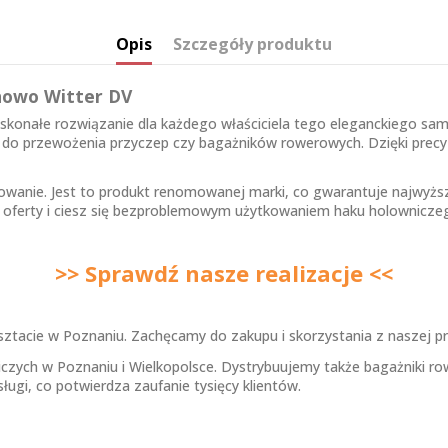
Opis
Szczegóły produktu
nowo Witter DV
oskonałe rozwiązanie dla każdego właściciela tego eleganckiego sa
 do przewożenia przyczep czy bagażników rowerowych. Dzięki precyz
wanie. Jest to produkt renomowanej marki, co gwarantuje najwyżs
ej oferty i ciesz się bezproblemowym użytkowaniem haku holownicze
>> Sprawdź nasze realizacje <<
tacie w Poznaniu. Zachęcamy do zakupu i skorzystania z naszej pro
h w Poznaniu i Wielkopolsce. Dystrybuujemy także bagażniki rower
ugi, co potwierdza zaufanie tysięcy klientów.