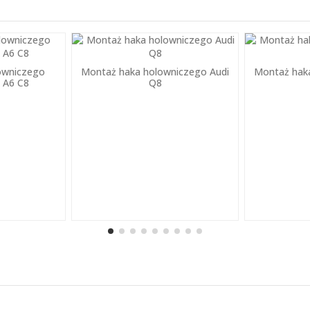
owniczego
Montaż haka holowniczego Audi
Montaż hak
i A6 C8
Q8