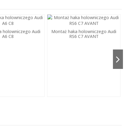
a holowniczego Audi
Montaż haka holowniczego Audi
A6 C8
RS6 C7 AVANT
Mon