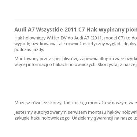
Audi A7 Wszystkie 2011 C7 Hak wypinany pio
Hak holowniczy Witter DV do Audi A7 (2011, model C7) to d
wygodę użytkowania, ale również estetyczny wygląd. Idealny
podczas jazdy.
Montowany przez specjalistów, zapewnia długotrwałe użytko
więcej informacji o
hakach holowniczych
. Skorzystaj z nasz
Możesz również skorzystać z usługi montażu w naszym warsz
Jesteśmy autoryzowanym serwisem montażu haków holowniczyc
zakupie haku holowniczego. Udzielamy gwarancji na nasze usł