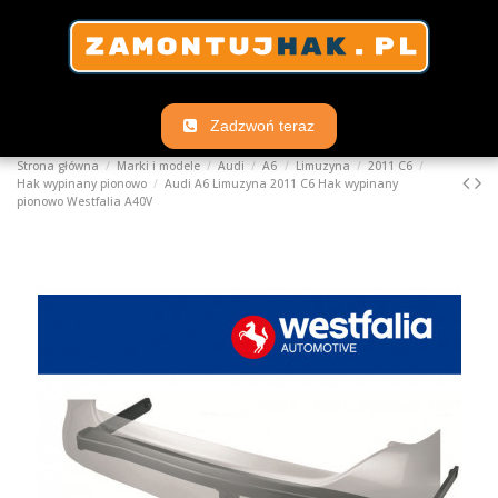
Zadzwoń teraz
Strona główna
Marki i modele
Audi
A6
Limuzyna
2011 C6
Hak wypinany pionowo
Audi A6 Limuzyna 2011 C6 Hak wypinany
pionowo Westfalia A40V