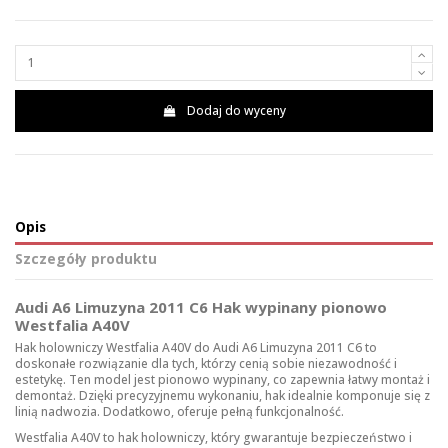
Dodaj do wyceny
Opis
Szczegóły produktu
Audi A6 Limuzyna 2011 C6 Hak wypinany pionowo
Westfalia A40V
Hak holowniczy Westfalia A40V do Audi A6 Limuzyna 2011 C6 to
doskonałe rozwiązanie dla tych, którzy cenią sobie niezawodność i
estetykę. Ten model jest pionowo wypinany, co zapewnia łatwy montaż i
demontaż. Dzięki precyzyjnemu wykonaniu, hak idealnie komponuje się z
linią nadwozia. Dodatkowo, oferuje pełną funkcjonalność.
Westfalia A40V to hak holowniczy, który gwarantuje bezpieczeństwo i