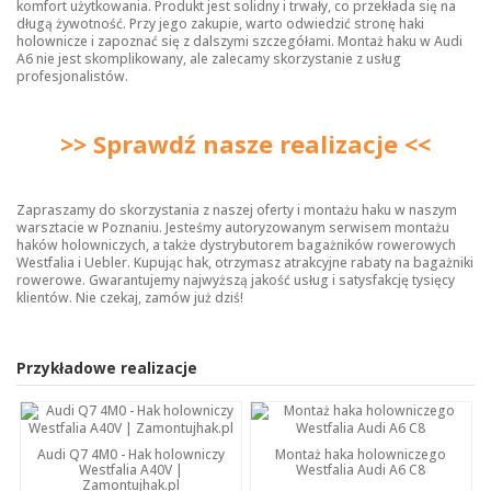
komfort użytkowania. Produkt jest solidny i trwały, co przekłada się na
długą żywotność. Przy jego zakupie, warto odwiedzić stronę
haki
holownicze
i zapoznać się z dalszymi szczegółami. Montaż haku w Audi
A6 nie jest skomplikowany, ale zalecamy skorzystanie z usług
profesjonalistów.
>> Sprawdź nasze realizacje <<
Zapraszamy do skorzystania z naszej oferty i montażu haku w naszym
warsztacie w Poznaniu. Jesteśmy autoryzowanym serwisem montażu
haków holowniczych, a także dystrybutorem bagażników rowerowych
Westfalia i Uebler. Kupując hak, otrzymasz atrakcyjne rabaty na bagażniki
rowerowe. Gwarantujemy najwyższą jakość usług i satysfakcję tysięcy
klientów. Nie czekaj, zamów już dziś!
Przykładowe realizacje
Audi Q7 4M0 - Hak holowniczy
Montaż haka holowniczego
Westfalia A40V |
Westfalia Audi A6 C8
Zamontujhak.pl