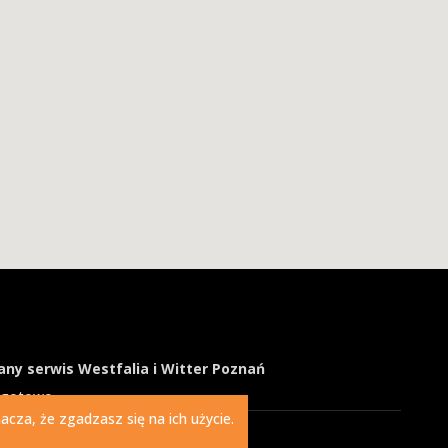
ny serwis Westfalia i Witter Poznań
ogotowo
cza, że zgadzasz się na ich użycie.