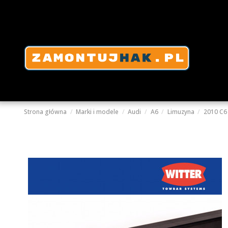
Strona główna
Marki i modele
Audi
A6
Limuzyna
2010 C6