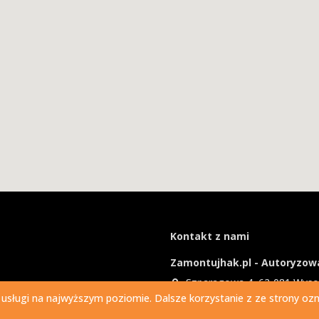
Kontakt z nami
Zamontujhak.pl - Autoryzowa
Szparagowa 4, 62-081 Wys
 usługi na najwyższym poziomie. Dalsze korzystanie z ze strony ozna
730 037 037