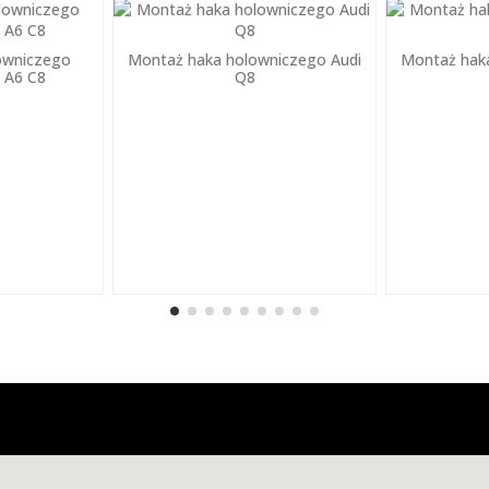
owniczego
Montaż haka holowniczego Audi
Montaż hak
i A6 C8
Q8