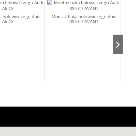
a holowniczego Audi
Montaż haka holowniczego Audi
A6 C8
RS6 C7 AVANT
Mon