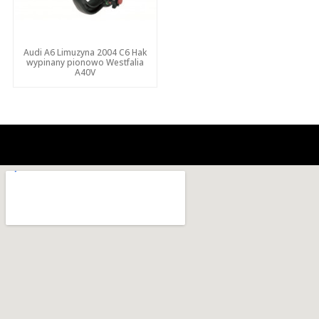
Audi A6 Limuzyna 2004 C6 Hak
wypinany pionowo Westfalia
A40V