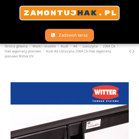
Zadzwoń teraz
Strona główna
Marki i modele
Audi
A6
Limuzyna
2004 C6
Hak wypinany pionowo
Audi A6 Limuzyna 2004 C6 Hak wypinany
pionowo Witter DV