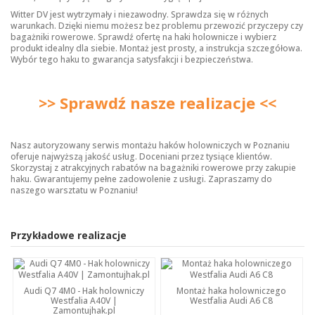
Witter DV jest wytrzymały i niezawodny. Sprawdza się w różnych
warunkach. Dzięki niemu możesz bez problemu przewozić przyczepy czy
bagażniki rowerowe. Sprawdź ofertę na
haki holownicze
i wybierz
produkt idealny dla siebie. Montaż jest prosty, a instrukcja szczegółowa.
Wybór tego haku to gwarancja satysfakcji i bezpieczeństwa.
>> Sprawdź nasze realizacje <<
Nasz autoryzowany serwis montażu haków holowniczych w Poznaniu
oferuje najwyższą jakość usług. Doceniani przez tysiące klientów.
Skorzystaj z atrakcyjnych rabatów na bagażniki rowerowe przy zakupie
haku. Gwarantujemy pełne zadowolenie z usługi. Zapraszamy do
naszego warsztatu w Poznaniu!
Przykładowe realizacje
Audi Q7 4M0 - Hak holowniczy
Montaż haka holowniczego
Westfalia A40V |
Westfalia Audi A6 C8
Zamontujhak.pl