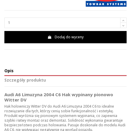
Dodaj do wyceny
Opis
Szczegóły produktu
Audi A6 Limuzyna 2004 C6 Hak wypinany pionowo
Witter DV
Hak holowniczy Witter DV do Audi A6 Limuzyna 2004 C6 to idealne
rozwiązanie dla tych, którzy cenią sobie funkcjonalność i estetykę.
Produkt wyróżnia się pionowym systemem wypinania, co zapewnia
szybki i łatwy montaż oraz demontaż. Solidność wykonania gwarantuje
bezpieczeństwo podczas holowania. Pasuje doskonale do modelu Audi
A6 C6, nie wpływając negatywnie na wygląd pojazdu.