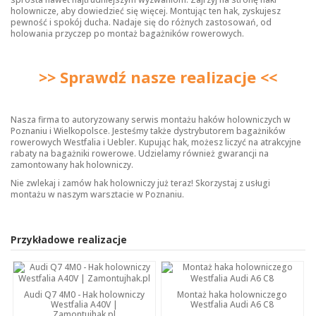
holownicze
, aby dowiedzieć się więcej. Montując ten hak, zyskujesz
pewność i spokój ducha. Nadaje się do różnych zastosowań, od
holowania przyczep po montaż bagażników rowerowych.
>> Sprawdź nasze realizacje <<
Nasza firma to autoryzowany serwis montażu haków holowniczych w
Poznaniu i Wielkopolsce. Jesteśmy także dystrybutorem bagażników
rowerowych Westfalia i Uebler. Kupując hak, możesz liczyć na atrakcyjne
rabaty na bagażniki rowerowe. Udzielamy również gwarancji na
zamontowany hak holowniczy.
Nie zwlekaj i zamów hak holowniczy już teraz! Skorzystaj z usługi
montażu w naszym warsztacie w Poznaniu.
Przykładowe realizacje
Audi Q7 4M0 - Hak holowniczy
Montaż haka holowniczego
Westfalia A40V |
Westfalia Audi A6 C8
Zamontujhak.pl