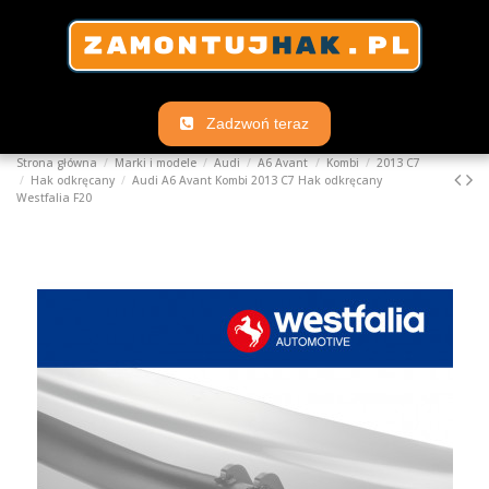
Zadzwoń teraz
Strona główna
Marki i modele
Audi
A6 Avant
Kombi
2013 C7
Hak odkręcany
Audi A6 Avant Kombi 2013 C7 Hak odkręcany
Westfalia F20