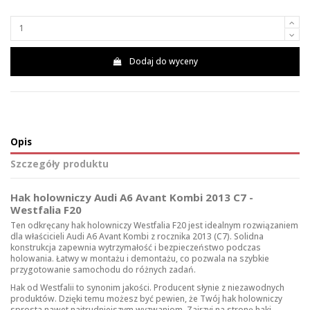
Dodaj do wyceny
Opis
Szczegóły produktu
Hak holowniczy Audi A6 Avant Kombi 2013 C7 -
Westfalia F20
Ten odkręcany hak holowniczy Westfalia F20 jest idealnym rozwiązaniem
dla właścicieli Audi A6 Avant Kombi z rocznika 2013 (C7). Solidna
konstrukcja zapewnia wytrzymałość i bezpieczeństwo podczas
holowania. Łatwy w montażu i demontażu, co pozwala na szybkie
przygotowanie samochodu do różnych zadań.
Hak od Westfalii to synonim jakości. Producent słynie z niezawodnych
produktów. Dzięki temu możesz być pewien, że Twój hak holowniczy
sprosta nawet najtrudniejszym wyzwaniom. Zajrzyj na stronę
haki