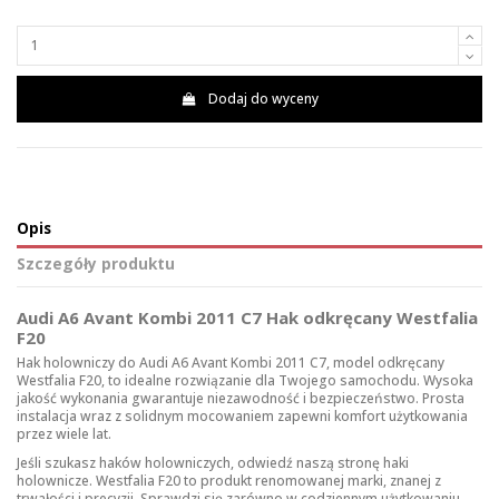
Dodaj do wyceny
Opis
Szczegóły produktu
Audi A6 Avant Kombi 2011 C7 Hak odkręcany Westfalia
F20
Hak holowniczy do Audi A6 Avant Kombi 2011 C7, model odkręcany
Westfalia F20, to idealne rozwiązanie dla Twojego samochodu. Wysoka
jakość wykonania gwarantuje niezawodność i bezpieczeństwo. Prosta
instalacja wraz z solidnym mocowaniem zapewni komfort użytkowania
przez wiele lat.
Jeśli szukasz haków holowniczych, odwiedź naszą stronę
haki
holownicze
. Westfalia F20 to produkt renomowanej marki, znanej z
trwałości i precyzji. Sprawdzi się zarówno w codziennym użytkowaniu,