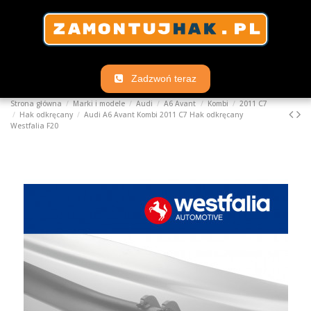
Zadzwoń teraz
Strona główna
Marki i modele
Audi
A6 Avant
Kombi
2011 C7
Hak odkręcany
Audi A6 Avant Kombi 2011 C7 Hak odkręcany
Westfalia F20