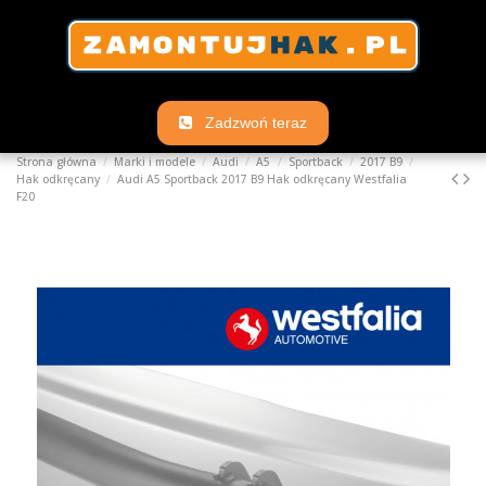
Zadzwoń teraz
Strona główna
Marki i modele
Audi
A5
Sportback
2017 B9
Hak odkręcany
Audi A5 Sportback 2017 B9 Hak odkręcany Westfalia
F20