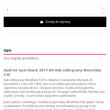
Dodaj do wyceny
Opis
Szczegóły produktu
Audi A5 Sportback 2017 B9 Hak odkręcany Westfalia
F20
Hak odkręcany Westfalia F20 to idealne rozwiązanie dla Audi A5
Sportback z roku 2017 (B9). Jest to produkt wysokiej jakości, który
zapewnia niezawodność i bezpieczeństwo. Dzięki precyzyjnemu
wykonaniu, hak doskonale pasuje do Twojego samochodu. Montaż jest
szybki i prosty, co umożliwia wygodne użytkowanie.
Jeśli szukasz solidnego i estetycznego haka, Westfalia F20 spełni Twoje
oczekiwania. Produkt ten jest idealny do holowania przyczep oraz
montażu bagażników rowerowych. Sprawdź naszą ofertę na
haki