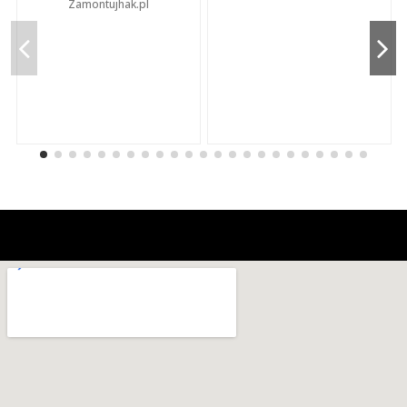
Zamontujhak.pl