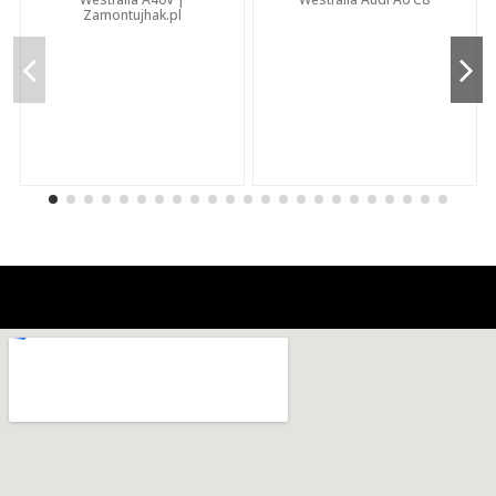
Zamontujhak.pl