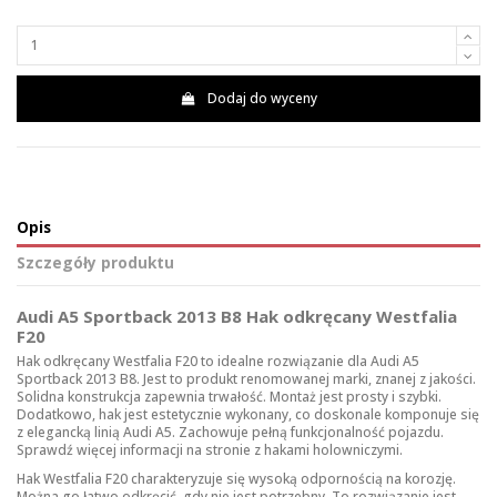
Dodaj do wyceny
Opis
Szczegóły produktu
Audi A5 Sportback 2013 B8 Hak odkręcany Westfalia
F20
Hak odkręcany Westfalia F20 to idealne rozwiązanie dla Audi A5
Sportback 2013 B8. Jest to produkt renomowanej marki, znanej z jakości.
Solidna konstrukcja zapewnia trwałość. Montaż jest prosty i szybki.
Dodatkowo, hak jest estetycznie wykonany, co doskonale komponuje się
z elegancką linią Audi A5. Zachowuje pełną funkcjonalność pojazdu.
Sprawdź więcej informacji na stronie z
hakami holowniczymi
.
Hak Westfalia F20 charakteryzuje się wysoką odpornością na korozję.
Można go łatwo odkręcić, gdy nie jest potrzebny. To rozwiązanie jest