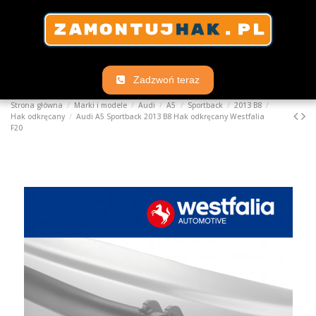
Zadzwoń teraz
Strona główna
Marki i modele
Audi
A5
Sportback
2013 B8
Hak odkręcany
Audi A5 Sportback 2013 B8 Hak odkręcany Westfalia
F20