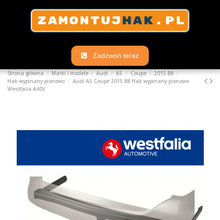
Zadzwoń teraz
Strona główna
Marki i modele
Audi
A5
Coupe
2015 B8
Hak wypinany pionowo
Audi A5 Coupe 2015 B8 Hak wypinany pionowo
Westfalia A40V