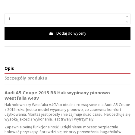
Dodaj do wyceny
Opis
Szczegóły produktu
Audi A5 Coupe 2015 B8 Hak wypinany pionowo
Westfalia A40V
Hak holowniczy Westfalia A40V to idealne rozwiązanie dla Audi A5 Coupe
z 2015 roku. Jest to model wypinany pionowo, co zapewnia komfort
użytkowania. Montaż jest prosty i nie zajmuje dużo czasu. Hak cechuje się
wysoką jakością wykonania. Jest trwały i wytrzymały.
Zapewnia pełną funkcjonalność. Dzięki niemu możesz bezpiecznie
holować przyczepy. Sprawdzi się też przy przewożeniu bagażników