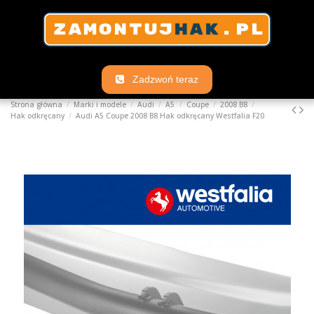
Zadzwoń teraz
Strona główna
Marki i modele
Audi
A5
Coupe
2008 B8
Hak odkręcany
Audi A5 Coupe 2008 B8 Hak odkręcany Westfalia F20