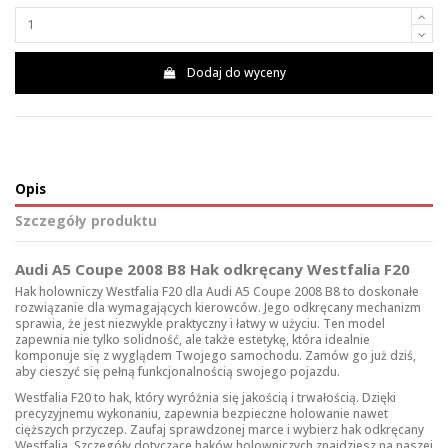
Dodaj do wyceny
Opis
Szczegóły produktu
Audi A5 Coupe 2008 B8 Hak odkręcany Westfalia F20
Hak holowniczy Westfalia F20 dla Audi A5 Coupe 2008 B8 to doskonałe
rozwiązanie dla wymagających kierowców. Jego odkręcany mechanizm
sprawia, że jest niezwykle praktyczny i łatwy w użyciu. Ten model
zapewnia nie tylko solidność, ale także estetykę, która idealnie
komponuje się z wyglądem Twojego samochodu. Zamów go już dziś,
aby cieszyć się pełną funkcjonalnością swojego pojazdu.
Westfalia F20 to hak, który wyróżnia się jakością i trwałością. Dzięki
precyzyjnemu wykonaniu, zapewnia bezpieczne holowanie nawet
cięższych przyczep. Zaufaj sprawdzonej marce i wybierz hak odkręcany
Westfalia. Szczegóły dotyczące
haków holowniczych
znajdziesz na naszej