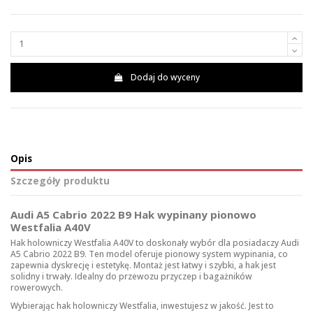
Dodaj do wyceny
Opis
Szczegóły produktu
Audi A5 Cabrio 2022 B9 Hak wypinany pionowo
Westfalia A40V
Hak holowniczy Westfalia A40V to doskonały wybór dla posiadaczy Audi
A5 Cabrio 2022 B9. Ten model oferuje pionowy system wypinania, co
zapewnia dyskrecję i estetykę. Montaż jest łatwy i szybki, a hak jest
solidny i trwały. Idealny do przewozu przyczep i bagażników
rowerowych.
Wybierając hak holowniczy Westfalia, inwestujesz w jakość. Jest to