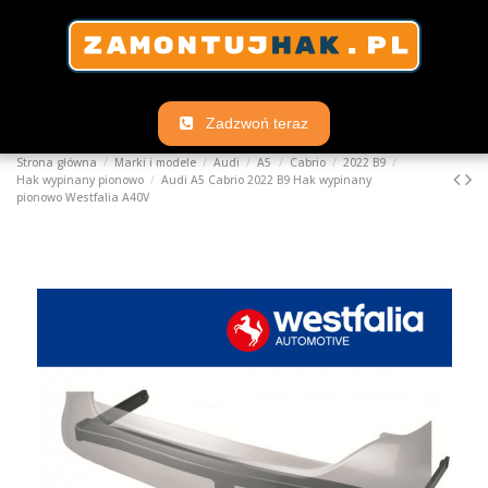
Zadzwoń teraz
Strona główna
Marki i modele
Audi
A5
Cabrio
2022 B9
Hak wypinany pionowo
Audi A5 Cabrio 2022 B9 Hak wypinany
pionowo Westfalia A40V