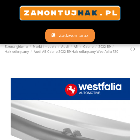
Zadzwoń teraz
Strona główna
Marki i modele
Audi
A5
Cabrio
2022 B9
Hak odkręcany
Audi A5 Cabrio 2022 B9 Hak odkręcany Westfalia F20