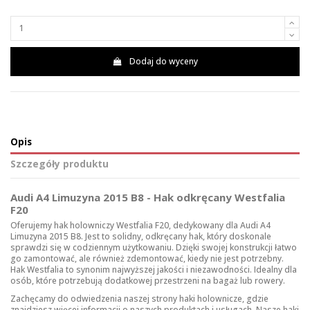
Dodaj do wyceny
Opis
Szczegóły produktu
Audi A4 Limuzyna 2015 B8 - Hak odkręcany Westfalia
F20
Oferujemy hak holowniczy Westfalia F20, dedykowany dla Audi A4
Limuzyna 2015 B8. Jest to solidny, odkręcany hak, który doskonale
sprawdzi się w codziennym użytkowaniu. Dzięki swojej konstrukcji łatwo
go zamontować, ale również zdemontować, kiedy nie jest potrzebny.
Hak Westfalia to synonim najwyższej jakości i niezawodności. Idealny dla
osób, które potrzebują dodatkowej przestrzeni na bagaż lub rowery.
Zachęcamy do odwiedzenia naszej strony
haki holownicze
, gdzie
znajdziesz więcej informacji o naszych produktach i usługach. Nasze haki