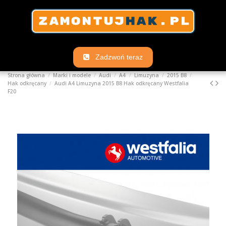
Zadzwoń teraz
Strona główna
Marki i modele
Audi
A4
Limuzyna
2015 B8
Hak odkręcany
Audi A4 Limuzyna 2015 B8 Hak odkręcany Westfalia
F20