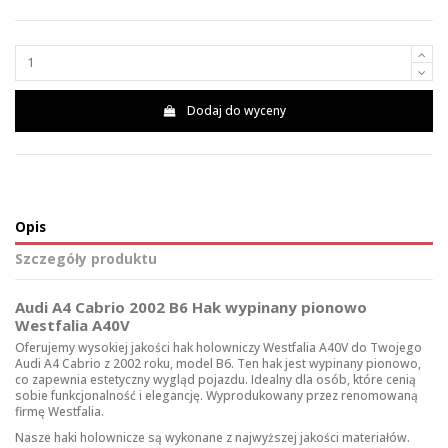
Dodaj do wyceny
Opis
Szczegóły produktu
Audi A4 Cabrio 2002 B6 Hak wypinany pionowo
Westfalia A40V
Oferujemy wysokiej jakości hak holowniczy Westfalia A40V do Twojego
Audi A4 Cabrio z 2002 roku, model B6. Ten hak jest wypinany pionowo,
co zapewnia estetyczny wygląd pojazdu. Idealny dla osób, które cenią
sobie funkcjonalność i elegancję. Wyprodukowany przez renomowaną
firmę Westfalia.
Nasze haki holownicze są wykonane z najwyższej jakości materiałów.