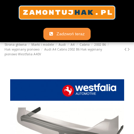
Zadzwoń teraz
Strona główna
Marki i modele
Audi
A4
Cabrio
2002 B6
Hak wypinany pionowo
Audi A4 Cabrio 2002 B6 Hak wypinany
pionowo Westfalia A40V