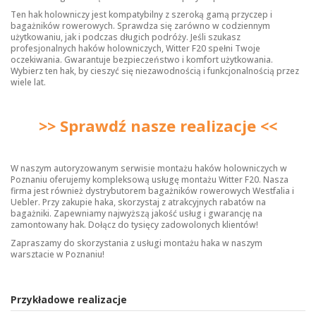
Ten hak holowniczy jest kompatybilny z szeroką gamą przyczep i
bagażników rowerowych. Sprawdza się zarówno w codziennym
użytkowaniu, jak i podczas długich podróży. Jeśli szukasz
profesjonalnych
haków holowniczych
, Witter F20 spełni Twoje
oczekiwania. Gwarantuje bezpieczeństwo i komfort użytkowania.
Wybierz ten hak, by cieszyć się niezawodnością i funkcjonalnością przez
wiele lat.
>> Sprawdź nasze realizacje <<
W naszym autoryzowanym serwisie montażu haków holowniczych w
Poznaniu oferujemy kompleksową usługę montażu Witter F20. Nasza
firma jest również dystrybutorem bagażników rowerowych Westfalia i
Uebler. Przy zakupie haka, skorzystaj z atrakcyjnych rabatów na
bagażniki. Zapewniamy najwyższą jakość usług i gwarancję na
zamontowany hak. Dołącz do tysięcy zadowolonych klientów!
Zapraszamy do skorzystania z usługi montażu haka w naszym
warsztacie w Poznaniu!
Przykładowe realizacje