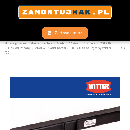
Zadzwoń teraz
Strona główna
Marki i modele
Audi
A4 Avant
Kombi
2018 B9
Hak odkręcany
Audi A4 Avant Kombi 2018 B9 Hak odkręcany Witter
F20