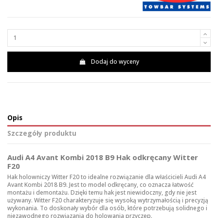
Dodaj do wyceny
Opis
Szczegóły produktu
Audi A4 Avant Kombi 2018 B9 Hak odkręcany Witter
F20
Hak holowniczy Witter F20 to idealne rozwiązanie dla właścicieli Audi A4
Avant Kombi 2018 B9. Jest to model odkręcany, co oznacza łatwość
montażu i demontażu. Dzięki temu hak jest niewidoczny, gdy nie jest
używany. Witter F20 charakteryzuje się wysoką wytrzymałością i precyzją
wykonania. To doskonały wybór dla osób, które potrzebują solidnego i
niezawodnego rozwiązania do holowania przyczep.