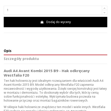
Dodaj do wyceny
Opis
Szczegóły produktu
Audi A4 Avant Kombi 2015 B9 - Hak odkręcany
Westfalia F20
Ten hak holowniczy jest idealnym rozwiązaniem dla właścicieli Audi A4
Avant Kombi 2015 B9. Model odkręcany Westfalia F20 zapewnia
niezawodność i wygodę użytkowania. Dzięki swojej konstrukcji jest łatwy
w montażu i demontażu. To doskonały wybór dla tych, którzy cenią
sobie funkcjonalność i estetykę. Wytrzymała budowa pozwala na
holowanie przyczep oraz montaż bagażników rowerowych.
W sklepie
haki holownicze
znajdziesz ten model i wiele innych. Westfalia
F20 cechuje się wysoką jakością wykonania, co gwarantuje