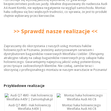
bezpieczeństwo podczas jazdy. Idealnie dopasowany do nadwozia Audi
A4 Avant Kombi, nie wpływa negatywnie na wygląd samochodu. Montaż
haku odbywa się bez większych trudności, co sprawia, że jest to produkt
chętnie wybierany przez kierowców.
>> Sprawdź nasze realizacje <<
Zapraszamy do skorzystania z naszych usług montażu haków
holowniczych w Poznaniu. Jesteśmy autoryzowanym serwisem i
dystrybutorem bagażników rowerowych Westfalia i Uebler. Oferujemy
atrakcyjne rabaty na zakup bagażników rowerowych przy zakupie haku
holowniczego. Gwarantujemy najwyższą jakość usług potwierdzoną
przez tysiące zadowolonych klientów. Nie czekaj, zamów teraz i
skorzystaj z profesjonalnego montażu w naszym warsztacie w Poznaniu!
Przykładowe realizacje
Audi Q7 4M0 - Hak holowniczy
Montaż haka holowniczego
Westfalia A40V |
Westfalia Audi A6 C8