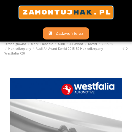
Zadzwoń teraz
Strona główna
Marki i modele
Audi
A4 Avant
Kombi
2015 B9
Hak odkręcany
Audi A4 Avant Kombi 2015 B9 Hak odkręcany
Westfalia F20