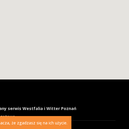
ny serwis Westfalia i Witter Poznań
ogotowo
cza, że zgadzasz się na ich użycie.