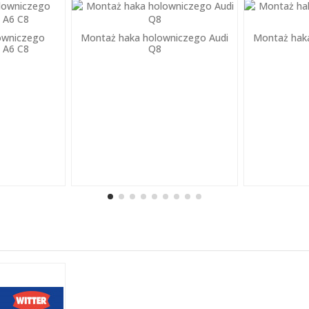
owniczego
Montaż haka holowniczego Audi
Montaż hak
i A6 C8
Q8