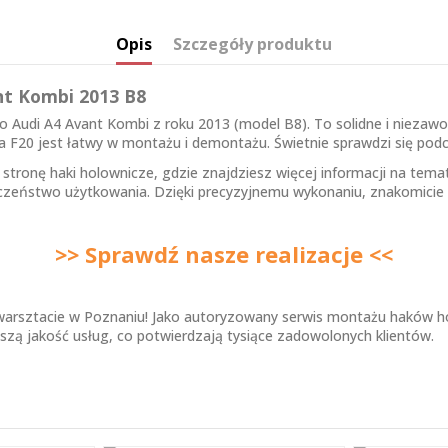
Opis
Szczegóły produktu
nt Kombi 2013 B8
 Audi A4 Avant Kombi z roku 2013 (model B8). To solidne i niezawo
a F20 jest łatwy w montażu i demontażu. Świetnie sprawdzi się po
ź stronę
haki holownicze
, gdzie znajdziesz więcej informacji na tem
eczeństwo użytkowania. Dzięki precyzyjnemu wykonaniu, znakomicie
>> Sprawdź nasze realizacje <<
arsztacie w Poznaniu! Jako autoryzowany serwis montażu haków ho
szą jakość usług, co potwierdzają tysiące zadowolonych klientów.