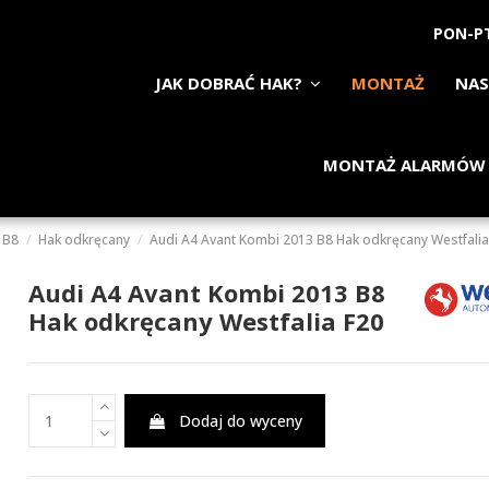
PON-PT
JAK DOBRAĆ HAK?
MONTAŻ
NAS
MONTAŻ ALARMÓW
 B8
Hak odkręcany
Audi A4 Avant Kombi 2013 B8 Hak odkręcany Westfalia
Audi A4 Avant Kombi 2013 B8
Hak odkręcany Westfalia F20
Dodaj do wyceny