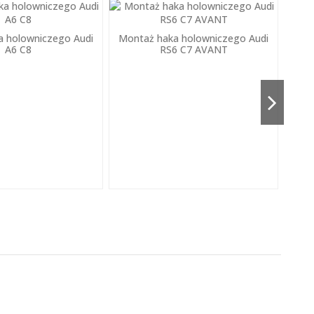
a holowniczego Audi
Montaż haka holowniczego Audi
A6 C8
RS6 C7 AVANT
Mon