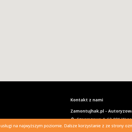
Kontakt z nami
Zamontujhak.pl - Autoryzowa
Szparagowa 4, 62-081 Wys
 usługi na najwyższym poziomie. Dalsze korzystanie z ze strony ozna
730 037 037