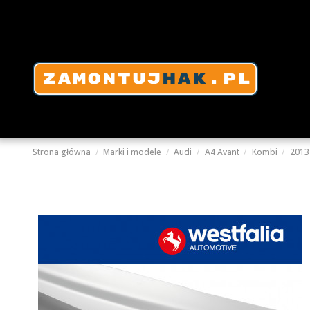
Strona główna
Marki i modele
Audi
A4 Avant
Kombi
2013