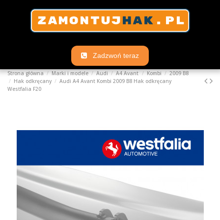
Zadzwoń teraz
Strona główna
Marki i modele
Audi
A4 Avant
Kombi
2009 B8
Hak odkręcany
Audi A4 Avant Kombi 2009 B8 Hak odkręcany
Westfalia F20