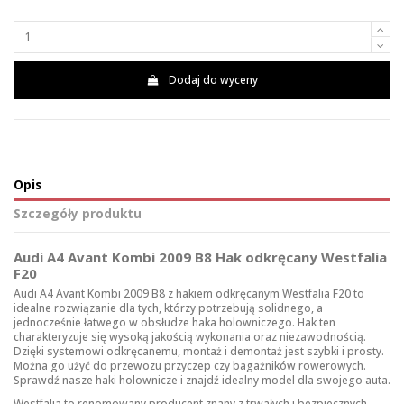
Dodaj do wyceny
Opis
Szczegóły produktu
Audi A4 Avant Kombi 2009 B8 Hak odkręcany Westfalia
F20
Audi A4 Avant Kombi 2009 B8 z hakiem odkręcanym Westfalia F20 to
idealne rozwiązanie dla tych, którzy potrzebują solidnego, a
jednocześnie łatwego w obsłudze haka holowniczego. Hak ten
charakteryzuje się wysoką jakością wykonania oraz niezawodnością.
Dzięki systemowi odkręcanemu, montaż i demontaż jest szybki i prosty.
Można go użyć do przewozu przyczep czy bagażników rowerowych.
Sprawdź nasze
haki holownicze
i znajdź idealny model dla swojego auta.
Westfalia to renomowany producent znany z trwałych i bezpiecznych