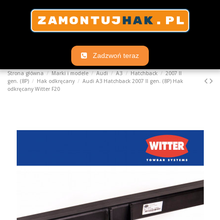
Zadzwoń teraz
Strona główna
Marki i modele
Audi
A3
Hatchback
2007 II
gen. (8P)
Hak odkręcany
Audi A3 Hatchback 2007 II gen. (8P) Hak
odkręcany Witter F20