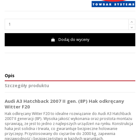
Dodaj do wyceny
Opis
Szczegóły produktu
Audi A3 Hatchback 2007 II gen. (8P) Hak odkręcany
Witter F20
Hak odkręcany Witter F20 to idealne rozwiązanie do Audi A3 Hatchback
2007 II generacji (8P). Wysoka jakość wykonania oraz prostota montażu
sprawiają, że jest to jedno z najlepszych urządzeń na rynku. Konstrukcja
haka jest solidna i trwała, co gwarantuje bezpieczne holowanie
przyczepy. Przystosowany do ciężarów do 2000 kg, zapewnia
niezawodność i bezpieczeństwo w każdych warunkach.