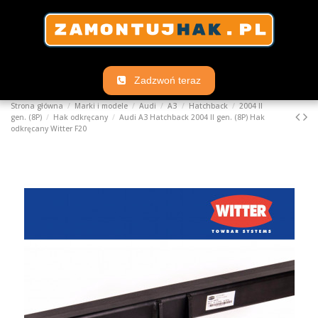
Zadzwoń teraz
Strona główna
Marki i modele
Audi
A3
Hatchback
2004 II
gen. (8P)
Hak odkręcany
Audi A3 Hatchback 2004 II gen. (8P) Hak
odkręcany Witter F20