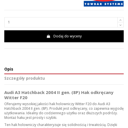
Dodaj do wyceny
Opis
Szczegóły produktu
Audi A3 Hatchback 2004 II gen. (8P) Hak odkręcany
Witter F20
Oferujemy wysokiej jakości hak holowniczy Witter F20 do Audi A3
Hatchback 2004 II gen. (8P). Produkt jest odkręcany, co zapewnia wygodę
użytkowania. Idealny do codziennego użytku oraz dłuższych podróży.
Montaż haku jest prosty i szybki.
Ten hak holowniczy charakteryzuje się solidnością i trwałością. Dzięki