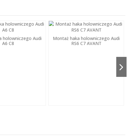
a holowniczego Audi
Montaż haka holowniczego Audi
A6 C8
RS6 C7 AVANT
Mon