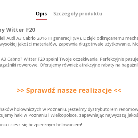
Opis
Szczegóły produktu
ny Witter F20
cieli Audi A3 Cabrio 2016 III generacji (8V). Dzięki odkręcanemu m
 wysokiej jakości materiałów, zapewnia długotrwałe użytkowanie. Mon
A3 Cabrio? Witter F20 spełni Twoje oczekiwania. Perfekcyjnie pasuj
gażniki rowerowe. Oferujemy również atrakcyjne rabaty na bagażniki
>> Sprawdź nasze realizacje <<
ków holowniczych w Poznaniu. Jesteśmy dystrybutorem renomowan
jemy haki w Poznaniu i Wielkopolsce, zapewniając najwyższą jakość 
aniu i ciesz się bezpiecznym holowaniem!