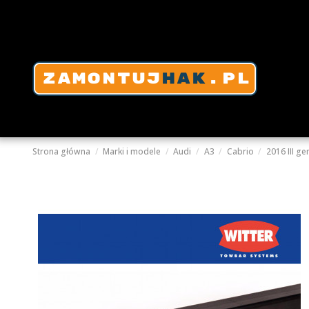
Strona główna
Marki i modele
Audi
A3
Cabrio
2016 III gen