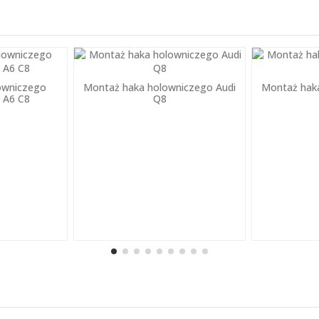
owniczego
Montaż haka holowniczego Audi
Montaż hak
i A6 C8
Q8