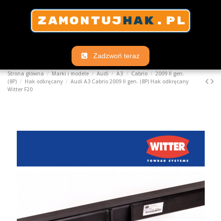
Zadzwoń teraz
Strona główna
Marki i modele
Audi
A3
Cabrio
2009 II gen.
(8P)
Hak odkręcany
Audi A3 Cabrio 2009 II gen. (8P) Hak odkręcany
Witter F20