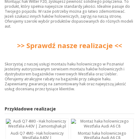
Montując hak Witter F20, zyskujesz pewność solidnego połączenia. To
produkt, który spełnia najwyższe standardy jakości. Idealnie pasuje do
Twojego pojazdu. W razie potrzeby można go łatwo zdemontować.
Jeżeli szukasz innych
haków holowniczych
, zajrzyj na naszą stronę.
Oferujemy szeroki wybór produktów dopasowanych do różnych modeli
aut.
>> Sprawdź nasze realizacje <<
Skorzystaj z naszej usługi montażu haku holowniczego w Poznaniu!
Jesteśmy autoryzowanym serwisem montażu haków holowniczych i
dystrybutorem bagażników rowerowych Westfalia oraz Uebler.
Oferujemy atrakcyjne rabaty na bagażniki przy zakupie haku.
Zapewniamy gwarancję na zamontowany hak oraz najwyższą jakość
usług docenianą przez tysiące klientów.
Przykładowe realizacje
Audi Q7 4M0 - Hak holowniczy
Montaż haka holowniczego
Westfalia A40V |
Westfalia Audi A6 C8