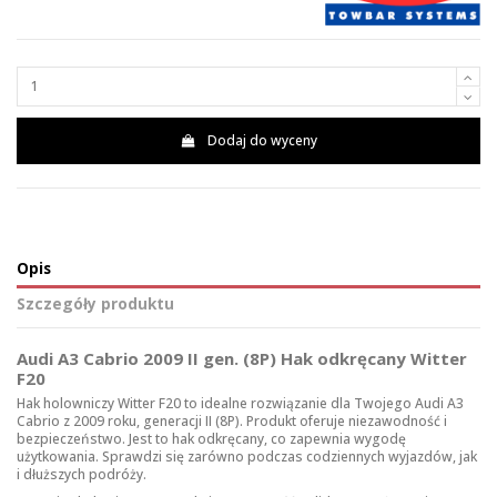
Dodaj do wyceny
Opis
Szczegóły produktu
Audi A3 Cabrio 2009 II gen. (8P) Hak odkręcany Witter
F20
Hak holowniczy Witter F20 to idealne rozwiązanie dla Twojego Audi A3
Cabrio z 2009 roku, generacji II (8P). Produkt oferuje niezawodność i
bezpieczeństwo. Jest to hak odkręcany, co zapewnia wygodę
użytkowania. Sprawdzi się zarówno podczas codziennych wyjazdów, jak
i dłuższych podróży.