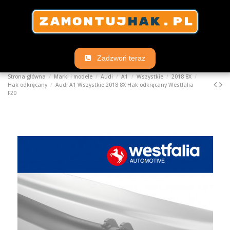
Zadzwoń teraz
Strona główna
Marki i modele
Audi
A1
Wszystkie
2018 8X
Hak odkręcany
Audi A1 Wszystkie 2018 8X Hak odkręcany Westfalia
F20