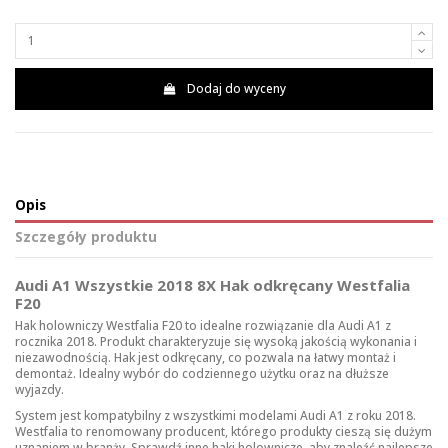
Dodaj do wyceny
Opis
Szczegóły produktu
Audi A1 Wszystkie 2018 8X Hak odkręcany Westfalia
F20
Hak holowniczy Westfalia F20 to idealne rozwiązanie dla Audi A1 z
rocznika 2018. Produkt charakteryzuje się wysoką jakością wykonania i
niezawodnością. Hak jest odkręcany, co pozwala na łatwy montaż i
demontaż. Idealny wybór do codziennego użytku oraz na dłuższe
wyjazdy.
System jest kompatybilny z wszystkimi modelami Audi A1 z roku 2018.
Westfalia to renomowany producent, którego produkty cieszą się dużym
uznaniem w branży. Sprawdź inne
haki holownicze
, aby znaleźć najlepsze