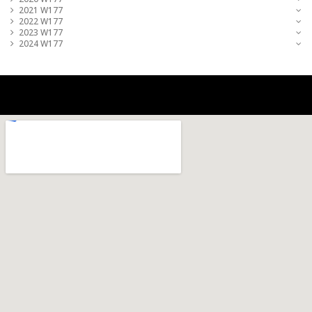
2021 W177
2022 W177
2023 W177
2024 W177