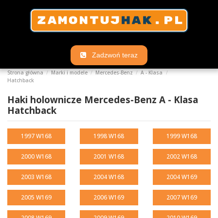
Zadzwoń teraz
Strona główna
Marki i modele
Mercedes-Benz
A - Klasa
Hatchback
Haki holownicze Mercedes-Benz A - Klasa
Hatchback
1997 W168
1998 W168
1999 W168
2000 W168
2001 W168
2002 W168
2003 W168
2004 W168
2004 W169
2005 W169
2006 W169
2007 W169
2008 W169
2009 W169
2010 W169