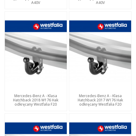
A40V
A40V
Mercedes-Benz A - Klasa
Mercedes-Benz A - Klasa
Hatchback 2018 W176 Hak
Hatchback 2017 W176 Hak
odkręcany Westfalia F20
odkręcany Westfalia F20