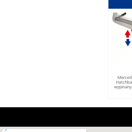
Merced
Hatchba
wypinany