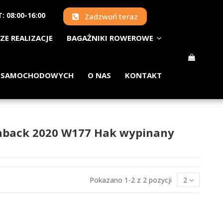
: 08:00-16:00
Zadzwoń teraz
ZE REALIZACJE
BAGAŻNIKI ROWEROWE
 SAMOCHODOWYCH
O NAS
KONTAKT
chback 2020 W177 Hak wypinany
Pokazano 1-2 z 2 pozycji
2