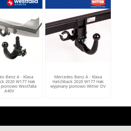
es-Benz A - Klasa
Mercedes-Benz A - Klasa
ck 2020 W177 Hak
Hatchback 2020 W177 Hak
 pionowo Westfalia
wypinany pionowo Witter DV
A40V