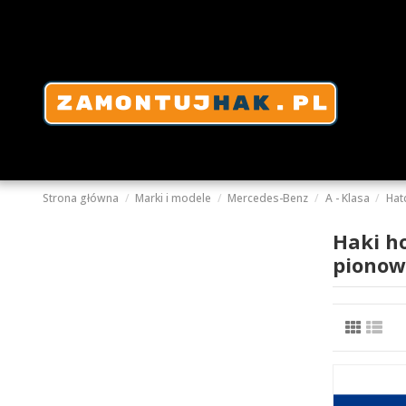
Strona główna
Marki i modele
Mercedes-Benz
A - Klasa
Hat
Haki h
pionow