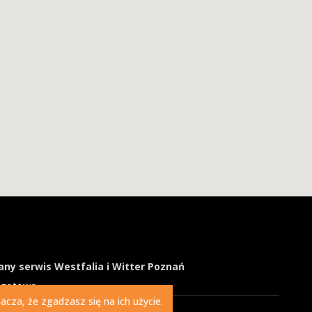
ny serwis Westfalia i Witter Poznań
ogotowo
cza, że zgadzasz się na ich użycie.