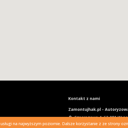
Kontakt z nami
Zamontujhak.pl - Autoryzowa
Szparagowa 4, 62-081 Wys
 usługi na najwyższym poziomie. Dalsze korzystanie z ze strony ozna
730 037 037