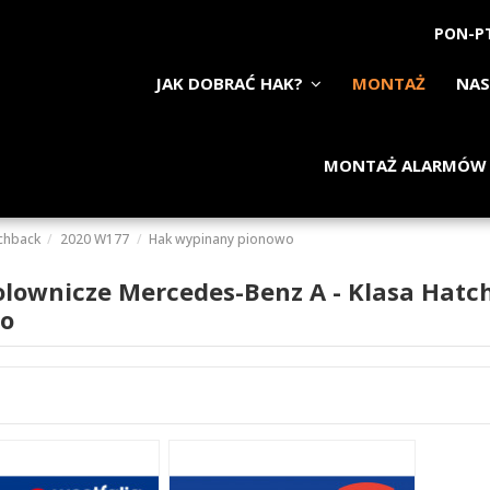
PON-PT
JAK DOBRAĆ HAK?
MONTAŻ
NAS
MONTAŻ ALARMÓW
chback
2020 W177
Hak wypinany pionowo
olownicze Mercedes-Benz A - Klasa Hat
o