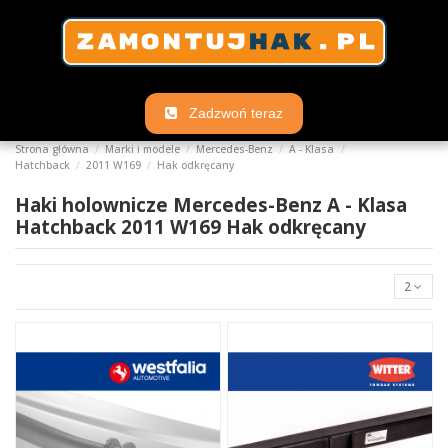
Zadzwoń teraz
Strona główna
Marki i modele
Mercedes-Benz
A - Klasa
Hatchback
2011 W169
Hak odkręcany
Haki holownicze Mercedes-Benz A - Klasa
Hatchback 2011 W169 Hak odkręcany
2