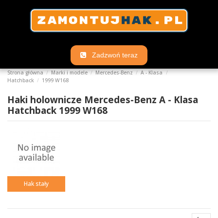
Zadzwoń teraz
Strona główna
Marki i modele
Mercedes-Benz
A - Klasa
Hatchback
1999 W168
Haki holownicze Mercedes-Benz A - Klasa
Hatchback 1999 W168
Hak stały