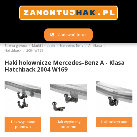
Zadzwoń teraz
Strona główna
Marki i modele
Mercedes-Benz
A - Klasa
Hatchback
2004 W169
Haki holownicze Mercedes-Benz A - Klasa
Hatchback 2004 W169
Hak wypinany
Hak wypinany
Hak odkręcany
pionowo
poziomo