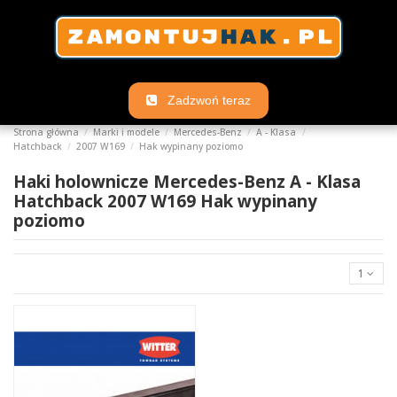
Zadzwoń teraz
Strona główna
Marki i modele
Mercedes-Benz
A - Klasa
Hatchback
2007 W169
Hak wypinany poziomo
Haki holownicze Mercedes-Benz A - Klasa
Hatchback 2007 W169 Hak wypinany
poziomo
1