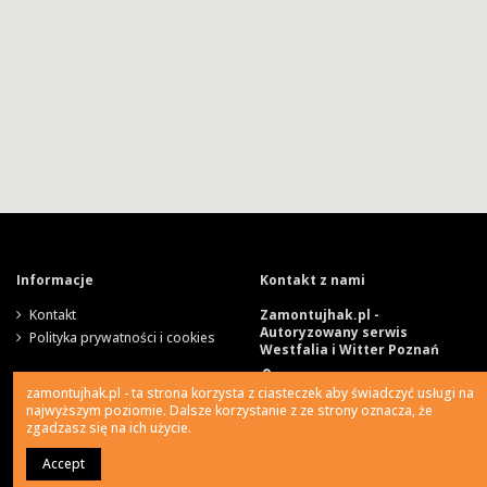
Informacje
Kontakt z nami
Kontakt
Zamontujhak.pl -
Autoryzowany serwis
Polityka prywatności i cookies
Westfalia i Witter Poznań
Szparagowa 4, 62-081
zamontujhak.pl - ta strona korzysta z ciasteczek aby świadczyć usługi na
Wysogotowo
najwyższym poziomie. Dalsze korzystanie z ze strony oznacza, że
zgadzasz się na ich użycie.
730 037 037
Accept
0
Ile kosztuje montaż haka?