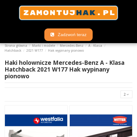
Zadzwoń teraz
Strona główna
Marki i modele
Mercedes-Benz
A - Klasa
Hatchback
2021 W177
Hak wypinany pionowo
Haki holownicze Mercedes-Benz A - Klasa
Hatchback 2021 W177 Hak wypinany
pionowo
2